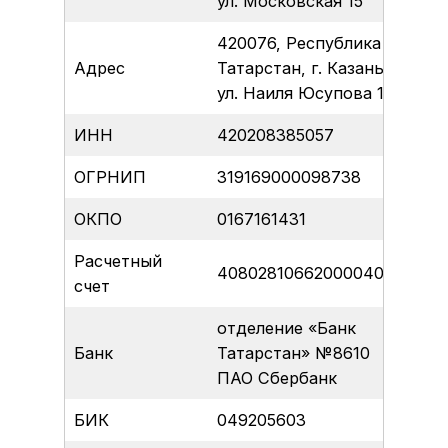
ул. Московская 15
420076, Республика
Адрес
Татарстан, г. Казань,
ул. Наиля Юсупова 11
ИНН
420208385057
ОГРНИП
319169000098738
ОКПО
0167161431
Расчетный
40802810662000040185
счет
отделение «Банк
Банк
Татарстан» №8610
ПАО Сбербанк
БИК
049205603