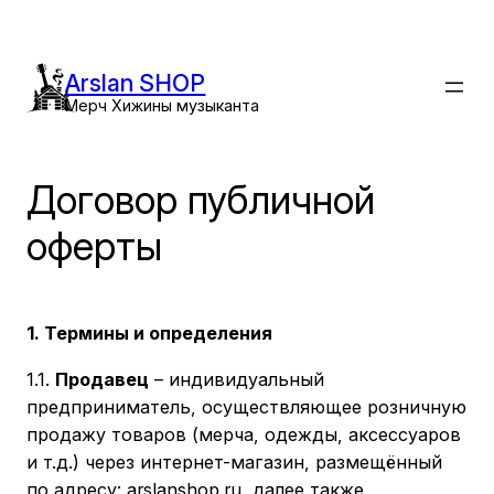
Перейти
к
содержимому
Arslan SHOP
Мерч Хижины музыканта
Договор публичной
оферты
1. Термины и определения
1.1.
Продавец
– индивидуальный
предприниматель, осуществляющее розничную
продажу товаров (мерча, одежды, аксессуаров
и т.д.) через интернет-магазин, размещённый
по адресу: arslanshop.ru, далее также