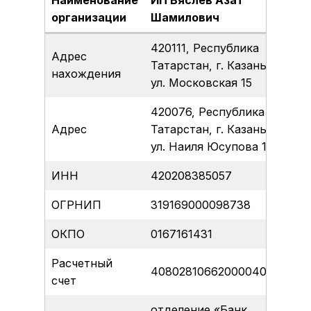
Наименование
ИП Вяслев Азат
организации
Шамилович
420111, Республика
Адрес
Татарстан, г. Казань,
нахождения
ул. Московская 15
420076, Республика
Адрес
Татарстан, г. Казань,
ул. Наиля Юсупова 11
ИНН
420208385057
ОГРНИП
319169000098738
ОКПО
0167161431
Расчетный
40802810662000040185
счет
отделение «Банк