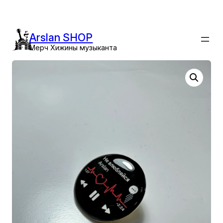
Перейти
к
содержимому
Arslan SHOP
Мерч Хижины музыканта