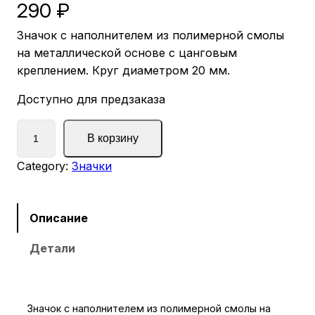
290
₽
Значок с наполнителем из полимерной смолы
на металлической основе с цанговым
креплением. Круг диаметром 20 мм.
Доступно для предзаказа
К
В корзину
о
л
Category:
Значки
и
ч
е
Описание
с
Детали
т
в
о
т
Значок с наполнителем из полимерной смолы на