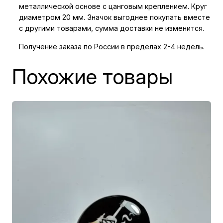
о
металлической основе с цанговым креплением. Круг
в
диаметром 20 мм. Значок выгоднее покупать вместе
а
с другими товарами, сумма доставки не изменится.
р
Получение заказа по России в пределах 2-4 недель.
а
З
Похожие товары
н
а
ч
о
к
Н
Е
В
Л
Ю
Б
Л