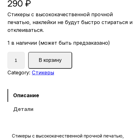
290
₽
Стикеры с высококачественной прочной
печатью, наклейки не будут быстро стираться и
отклеиваться.
1 в наличии (может быть предзаказано)
К
В корзину
о
л
Category:
Стикеры
и
ч
е
Описание
с
Детали
т
в
о
т
Стикеры с высококачественной прочной печатью,