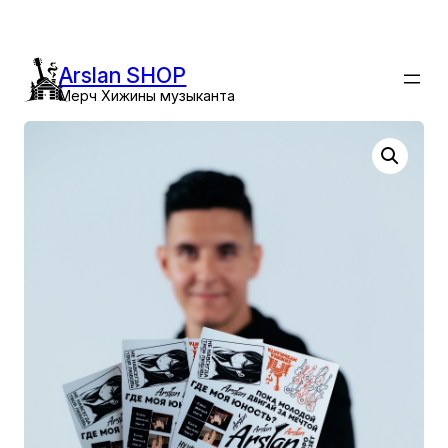
Перейти
к
содержимому
Arslan SHOP
Мерч Хижины музыканта