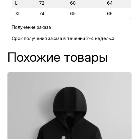
Ы
L
72
60
64
В
XL
74
65
66
Р
Ё
Получение заказа
Ш
Срок получения заказа в течении 2-4 недель.»
Ь
-
Похожие товары
Т
О