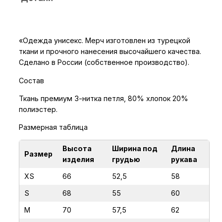
в
о
т
«Одежда унисекс. Мерч изготовлен из турецкой
о
ткани и прочного нанесения высочайшего качества.
в
Сделано в России (собственное производство).
а
Состав
р
а
Ткань премиум 3-нитка петля, 80% хлопок 20%
полиэстер.
Х
у
Размерная таблица
д
и
Высота
Ширина под
Длина
Размер
изделия
грудью
рукава
Н
У
XS
66
52,5
58
Ч
S
68
55
60
Ё
Т
M
70
57,5
62