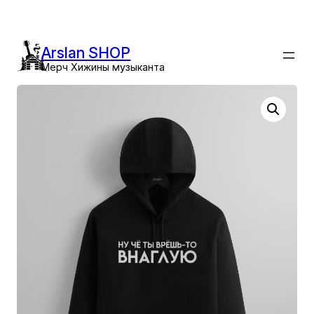
Перейти
к
содержимому
Arslan SHOP
Мерч Хижины музыканта