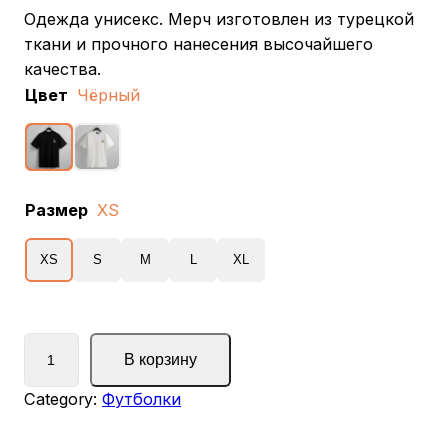
Одежда унисекс. Мерч изготовлен из турецкой
ткани и прочного нанесения высочайшего
качества.
Цвет
Чёрный
Размер
XS
XS
S
M
L
XL
К
В корзину
о
л
Category:
Футболки
и
ч