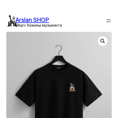
Перейти
к
содержимому
Arslan SHOP
Мерч Хижины музыканта