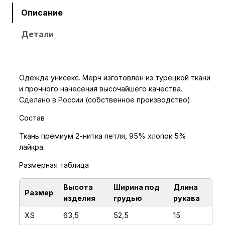
е
Описание
с
Детали
т
в
о
т
Одежда унисекс. Мерч изготовлен из турецкой ткани
о
и прочного нанесения высочайшего качества.
в
Сделано в России (собственное производство).
а
Состав
р
а
Ткань премиум 2-нитка петля, 95% хлопок 5%
лайкра.
Ф
у
Размерная таблица
т
б
Высота
Ширина под
Длина
Размер
изделия
грудью
рукава
о
л
XS
63,5
52,5
15
к