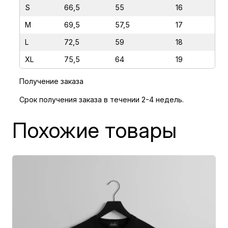
S
66,5
55
16
а
Х
M
69,5
57,5
17
И
L
72,5
59
18
Ж
XL
75,5
64
19
И
Н
Получение заказа
А
Срок получения заказа в течении 2-4 недель.
М
У
Похожие товары
З
Ы
К
А
Н
Т
А
2